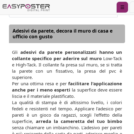
☰
Adesivi da parete, decora il muro di casa e
ufficio con gusto
Gli
adesivi da parete personalizzati hanno un
collante specifico per aderire sul muro
Low-Tack
e High-Tack. Il collante fa presa sul muro, se si tratta
la parete con un fissativo, la presa del pvc è
superiore.
Per una ottima resa e per
facilitare l'applicazione
anche per i meno esperti
la superfice deve essere
liscia e il materiale plastificato.
La qualità di stampa è di altissimo livello, i colori
fedeli e resistenti nel tempo. Applicare l'adesico per
pareti è un gioco da ragazzi, scegli l'effetto della
superficie,
arreda la cameretta del tuo bimbo
senza chiamare un imbianchino. L'adesivo per pareti
è più resisente della carta da parti, aderisce meglio e