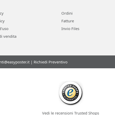
icy
Ordini
icy
Fatture
d'uso
Invio Files
di vendita
enti@easyposter.it
|
Richiedi Preventivo
Vedi le recensioni Trusted Shops