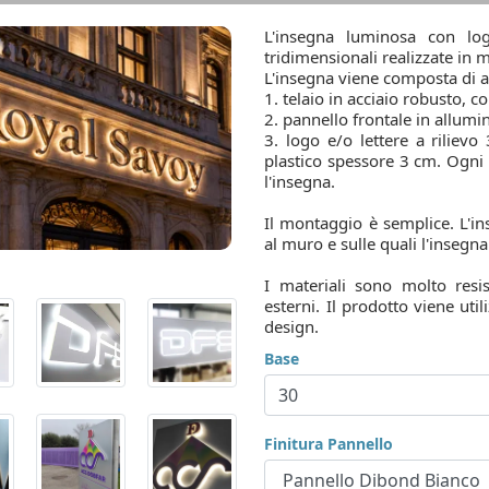
L'insegna luminosa con log
tridimensionali realizzate in 
L'insegna viene composta di a
1. telaio in acciaio robusto, c
2. pannello frontale in allumi
3. logo e/o lettere a rilievo
plastico spessore 3 cm. Ogni l
l'insegna.
Il montaggio è semplice. L'in
al muro e sulle quali l'insegna
I materiali sono molto resi
esterni. Il prodotto viene uti
design.
Base
Finitura Pannello