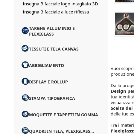
Insegna Bifacciale logo intagliato 3D
Insegna Bifacciale a luce riflessa
TARGHE ALLUMINIO E
PLEXIGLASS
TESSUTI E TELA CANVAS
ABBIGLIAMENTO
Vuoi scopri
produzione
DISPLAY E ROLLUP
Dalla proge
Design per
tua identit
STAMPA TIPOGRAFICA
visualizzare
Scelta dei
delle tue e
MOQUETTE E TAPPETI IN GOMMA
Tra i mater
Plexiglass
QUADRI IN TELA, PLEXIGLASS...