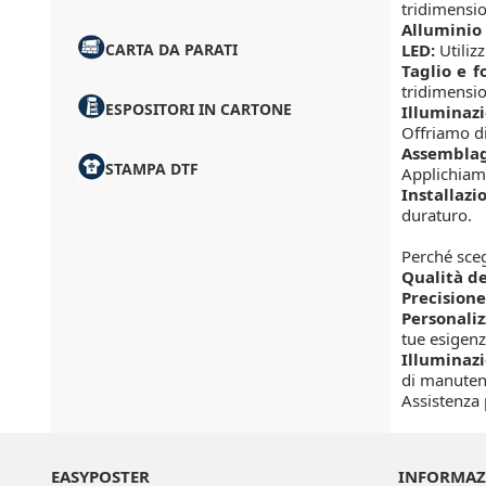
tridimensio
Alluminio
CARTA DA PARATI
LED:
Utiliz
Taglio e 
tridimensio
ESPOSITORI IN CARTONE
Illuminazi
Offriamo di
Assemblagg
STAMPA DTF
Applichiamo
Installazi
duraturo.
Perché sceg
Qualità de
Precisione
Personali
tue esigenz
Illuminazi
di manuten
Assistenza 
EASYPOSTER
INFORMAZ