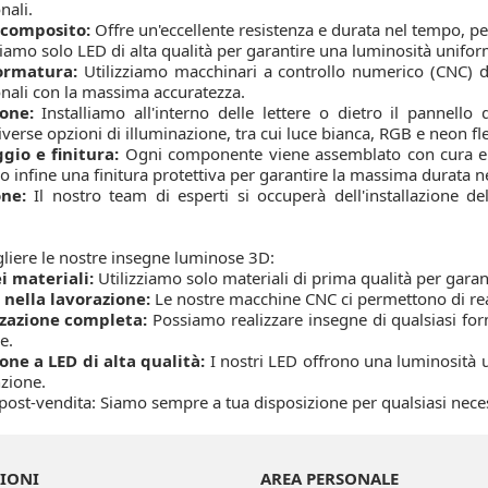
nali.
 composito:
Offre un'eccellente resistenza e durata nel tempo, per
ziamo solo LED di alta qualità per garantire una luminosità unifo
formatura:
Utilizziamo macchinari a controllo numerico (CNC) di 
nali con la massima accuratezza.
one:
Installiamo all'interno delle lettere o dietro il pannello
verse opzioni di illuminazione, tra cui luce bianca, RGB e neon flex,
io e finitura:
Ogni componente viene assemblato con cura e pr
 infine una finitura protettiva per garantire la massima durata n
one:
Il nostro team di esperti si occuperà dell'installazione d
liere le nostre insegne luminose 3D:
i materiali:
Utilizziamo solo materiali di prima qualità per gara
 nella lavorazione:
Le nostre macchine CNC ci permettono di real
zzazione completa:
Possiamo realizzare insegne di qualsiasi fo
e.
one a LED di alta qualità:
I nostri LED offrono una luminosità 
zione.
post-vendita: Siamo sempre a tua disposizione per qualsiasi necess
IONI
AREA PERSONALE