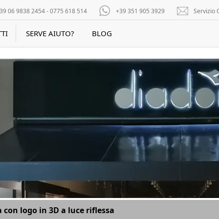
39 06 9838 2454 - 0775 618 514
+39 351 905 3929
Servizio C
TI
SERVE AIUTO?
BLOG
 con logo in 3D a luce riflessa