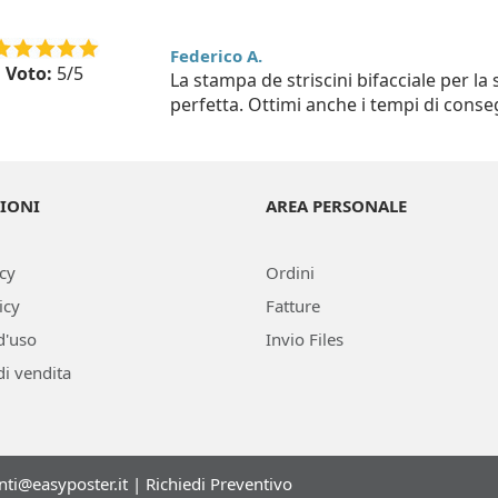
Federico A.
Voto:
5/5
La stampa de striscini bifacciale per la
perfetta. Ottimi anche i tempi di conse
IONI
AREA PERSONALE
icy
Ordini
icy
Fatture
d'uso
Invio Files
di vendita
enti@easyposter.it
|
Richiedi Preventivo