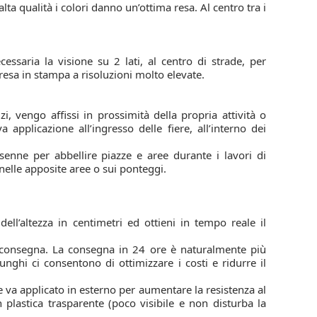
lta qualità i colori danno un’ottima resa. Al centro tra i
essaria la visione su 2 lati, al centro di strade, per
 resa in stampa a risoluzioni molto elevate.
i, vengo affissi in prossimità della propria attività o
 applicazione all’ingresso delle fiere, all’interno dei
ansenne per abbellire piazze e aree durante i lavori di
nelle apposite aree o sui ponteggi.
 dell’altezza in centimetri ed ottieni in tempo reale il
i consegna. La consegna in 24 ore è naturalmente più
ghi ci consentono di ottimizzare i costi e ridurre il
e va applicato in esterno per aumentare la resistenza al
in plastica trasparente (poco visibile e non disturba la