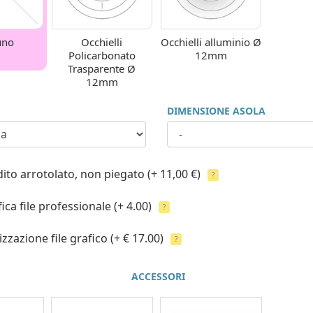
uno
Occhielli
Occhielli alluminio Ø
Policarbonato
12mm
Trasparente Ø
12mm
DIMENSIONE ASOLA
ito arrotolato, non piegato
(+ 11,00 €)
?
fica file professionale
(+ 4.00)
?
izzazione file grafico
(+ € 17.00)
?
ACCESSORI