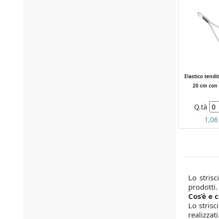
Elastico tendi
20 cm con
Q.tà
1,06
Lo stris
prodotti.
Cos’è e 
Lo strisc
realizzati