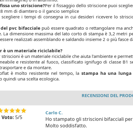
fissa uno striscione?
Per il fissaggio dello striscione puoi scegli
 8 mm di diamtero o il gancio semplice
scegliere i tempi di consegna in cui desideri ricevere lo strisc
o del pvc bifacciale
può essere quadrato o rettangolare ma anche
e. La dimensione massima del lato corto di stampa è 3,2 metri per 
essere realizzati assemblando e saldando insieme 2 o più fasce 
r è un materiale riciclabile?
r striscioni è un materiale riciclabile che aiuta l’ambiente e perme
eabile e resistente al fuoco, classificato ignifugo di classe B1 
 trasportare e da montare.
coflat è molto resistente nel tempo, la
stampa ha una lunga
o quindi una scelta ecologica.
RECENSIONI DEL PRO
Carlo C.
Voto:
5/5
Ho stampato gli striscioni bifacciali per
Molto soddisfatto.