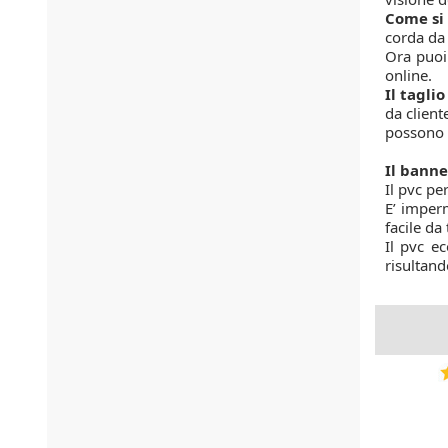
Come si 
corda da
Ora puoi 
online.
Il tagli
da client
possono 
Il banne
Il pvc pe
E’ imperm
facile da
Il pvc e
risultand