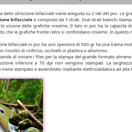
 dello striscione bifacciale viene eseguita su 2 lati del pvc. Le g
cione bifacciale
è composto da 3 strati. Due strati bianchi stampa
 la visione delle grafiche insieme. Il telo in pvc ha la capacità d
 che le grafiche fronte retro si confondano insieme. In questo m
ione bifacciale in pvc ha uno spessore di 500 gr ha una trama molt
on risvolto di rinforzo, occhielli in plastica o alluminio.
anda di inviare i files per la stampa del grande formato almeno 
luzione inferiore a 70 dpi non vengono stampati. La larghezz
e viene stampato e assemblato mediante elettrosaldatura ad alta 