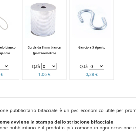
telo bianco
Corda da 8mm bianca
Gancio a S Aperto
 gancio
(prezzo/metro)
Q.tà
Q.tà
 €
1,06 €
0,28 €
cione pubblicitario bifacciale è un pvc economico utile per prom
come avviene la stampa dello striscione bifacciale
ione pubblicitario è il prodotto più comodo in ogni occasione in
.