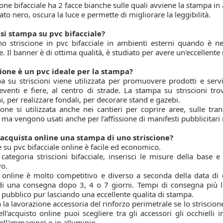
ione bifacciale ha 2 facce bianche sulle quali avviene la stampa in a
ato nero, oscura la luce e permette di migliorare la leggibilità.
i stampa su pvc bifacciale?
o striscione in pvc bifacciale in ambienti esterni quando è nec
. Il banner è di ottima qualità, è studiato per avere un'eccellente
cione è un pvc ideale per la stampa?
 su striscioni viene utilizzata per promuovere prodotti e serviz
venti e fiere, al centro di strade. La stampa su striscioni trova
i, per realizzare fondali, per decorare stand e gazebi.
ione si utilizzata anche nei cantieri per coprire aree, sulle tr
 ma vengono usati anche per l’affissione di manifesti pubblicitari 
acquista online una stampa di uno striscione?
su pvc bifacciale online è facile ed economico.
 categoria striscioni bifacciale, inserisci le misure della base e
vo.
o online è molto competitivo e diverso a seconda della data d
di una consegna dopo 3, 4 o 7 giorni. Tempi di consegna più lun
 pubblico pur lasciando una eccellente qualita di stampa.
 la lavorazione accessoria del rinforzo perimetrale se lo striscion
ll'acquisto online puoi scegliere tra gli accessori gli occhielli 
ell'immagine) o in alluminio.