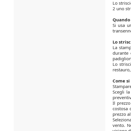
Lo strisc
2 uno str
Quando s
Si usa un
transenne
Lo stris
La stampa
durante e
padiglion
Lo strisc
restauro,
Come si 
Stampare 
Scegli la
preventi
Il prezz
costosa 
prezzo al
Seleziona
vento. Ne
visione d