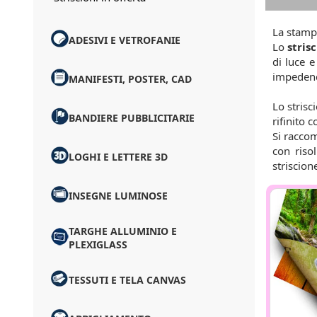
La stampa
ADESIVI E VETROFANIE
Lo
stris
di luce e
impedendo
MANIFESTI, POSTER, CAD
Lo strisc
BANDIERE PUBBLICITARIE
rifinito c
Si raccom
con riso
LOGHI E LETTERE 3D
striscion
INSEGNE LUMINOSE
TARGHE ALLUMINIO E
PLEXIGLASS
TESSUTI E TELA CANVAS