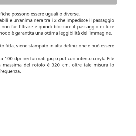
rafiche possono essere uguali o diverse.
bili e un'anima nera tra i 2 che impedisce il passaggio
i non far filtrare e quindi bloccare il passaggio di luce
odo è garantita una ottima leggibilità dell’immagine.
o fitta, viene stampato in alta definizione e può essere
a 100 dpi nei formati jpg o pdf con intento cmyk. File
a massima del rotolo è 320 cm, oltre tale misura lo
frequenza.