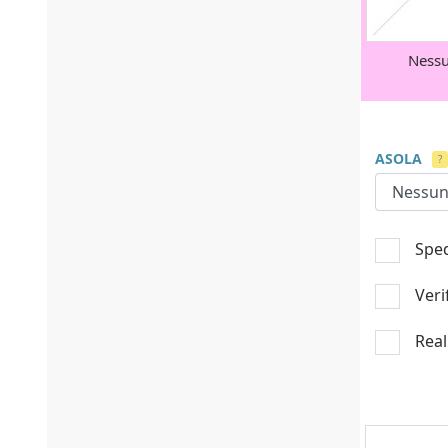
Ness
ASOLA
?
Sped
Veri
Real