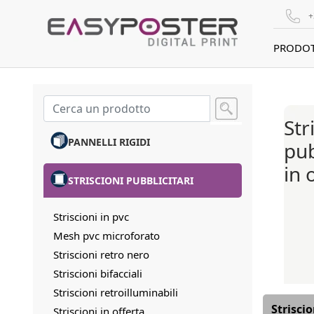
+
PRODOT
Str
PANNELLI RIGIDI
pub
in 
STRISCIONI PUBBLICITARI
Striscioni in pvc
Mesh pvc microforato
Striscioni retro nero
Striscioni bifacciali
Striscioni retroilluminabili
Strisci
Striscioni in offerta