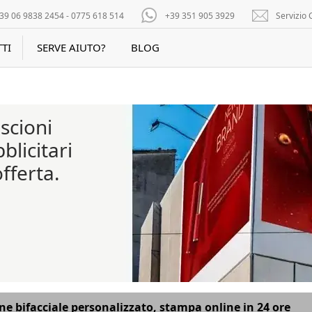
39 06 9838 2454 - 0775 618 514
+39 351 905 3929
Servizio C
TI
SERVE AIUTO?
BLOG
iscioni
blicitari
offerta.
one bifacciale personalizzato, stampa online in 24 ore