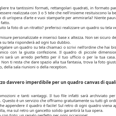
liere tra tantissimi formati, rettangolari quadrati, in formato p
essere realizzata con 3 o 5 tele che nell’insieme resituiscono la b
o di un’opera d’arte e vuoi stamparle per ammirarla? Niente paura
 fatto.
ito la foto di un ritratto? preferisci realizzare un quadro su tela v
 misure personalizzate e inserisci base x altezza. Non sei sicuro d
 su tela risponderà ad ogni tuo dubbio.
egalare un quadro su tela chiamaci o scrivi nell’ordine che hai bi
nico con la giusta confezione. Il quadro di piccole dimensio
i sarà un arredo perfetto per il tuo ufficio o per la tua casa.
. Non ti resta che dare spazio alla tua fantasia, trova la foto giu
o, della sala riunioni o della reception.
zo davvero imperdibile per un quadro canvas di qualit
omozioni e tanti vantaggi. Il tuo file infatti sarà archiviato p
. Questo è un servizio che offriamo gratuitamente su tutti gli ordini
he appendere il quadro è facile! Sul retro di ogni quadro viena 
lla, ma sul retro un gancetto solido garantirà la tua opera.
 con Foto: un regalo perfetto per ogni occasione!