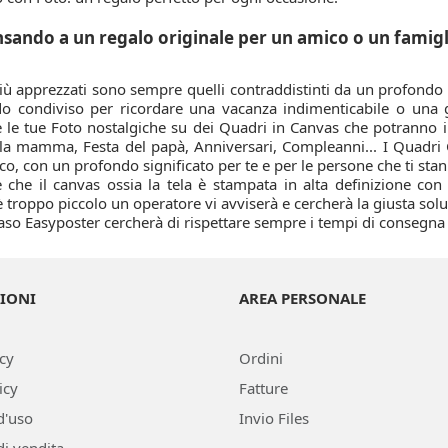
nsando a un regalo originale per un amico o un famigl
più apprezzati sono sempre quelli contraddistinti da un profondo
do condiviso per ricordare una vacanza indimenticabile o una g
le tue Foto nostalgiche su dei Quadri in Canvas che potranno imp
lla mamma, Festa del papà, Anniversari, Compleanni... I Quadri 
o, con un profondo significato per te e per le persone che ti stan
 che il canvas ossia la tela è stampata in alta definizione con c
è troppo piccolo un operatore vi avviserà e cercherà la giusta sol
aso Easyposter cercherà di rispettare sempre i tempi di consegna i
IONI
AREA PERSONALE
icy
Ordini
icy
Fatture
d'uso
Invio Files