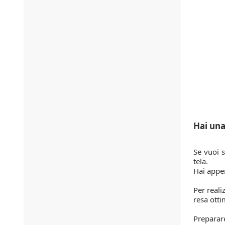
Hai una
Se vuoi s
tela.
Hai appen
Per reali
resa otti
Preparare