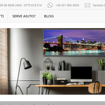
39 06 9838 2454 - 0775 618 514
+39 351 905 3929
Servizio C
TI
SERVE AIUTO?
BLOG