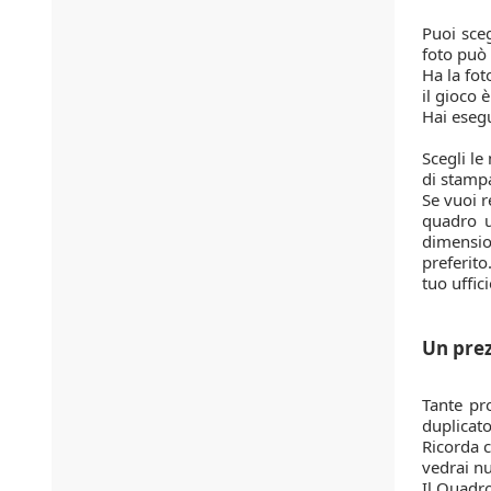
Puoi sceg
foto può 
Ha la fot
il gioco è
Hai esegu
Scegli le
di stampa
Se vuoi r
quadro u
dimension
preferito
tuo uffici
Un prez
Tante pr
duplicato
Ricorda c
vedrai nu
Il Quadro