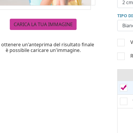
TIPO D
CARICA LA TUA IMMAGINE
V
 ottenere un'anteprima del risultato finale
è possibile caricare un'immagine.
R