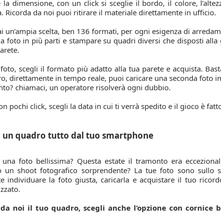
e la dimensione, con un click si sceglie il bordo, il colore, l’alte
 Ricorda da noi puoi ritirare il materiale direttamente in ufficio.
i un’ampia scelta, ben 136 formati, per ogni esigenza di arredam
la foto in più parti e stampare su quadri diversi che disposti all
parete.
 foto, scegli il formato più adatto alla tua parete e acquista. Bas
o, direttamente in tempo reale, puoi caricare una seconda foto i
nto? chiamaci, un operatore risolverà ogni dubbio.
n pochi click, scegli la data in cui ti verrà spedito e il gioco è fatt
 un quadro tutto dal tuo smartphone
o una foto bellissima? Questa estate il tramonto era eccezional
to un shoot fotografico sorprendente? La tue foto sono sullo 
e individuare la foto giusta, caricarla e acquistare il tuo rico
zzato.
a noi il tuo quadro, scegli anche l’opzione con cornice b