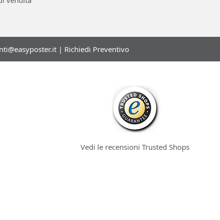
di vendita
enti@easyposter.it
|
Richiedi Preventivo
Vedi le recensioni Trusted Shops