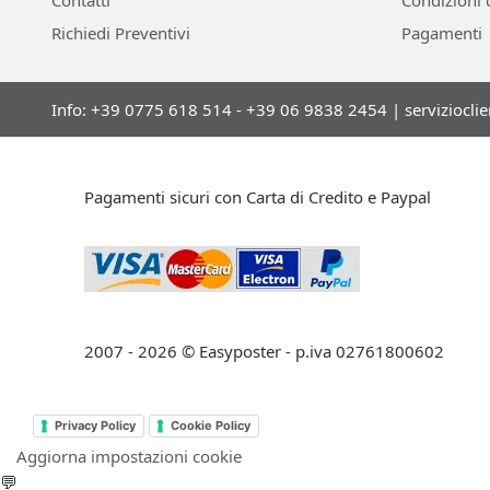
Contatti
Condizioni 
Richiedi Preventivi
Pagamenti
Info: +39 0775 618 514 - +39 06 9838 2454 |
serviziocli
Pagamenti sicuri con Carta di Credito e Paypal
2007 - 2026 © Easyposter - p.iva 02761800602
Privacy Policy
Cookie Policy
Aggiorna impostazioni cookie
💬