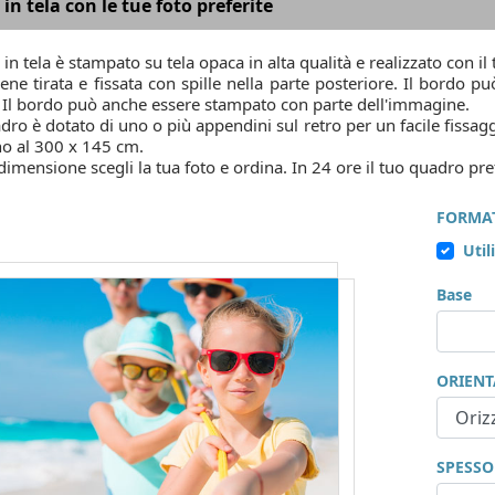
in tela con le tue foto preferite
 in tela è stampato su tela opaca in alta qualità e realizzato con il
iene tirata e fissata con spille nella parte posteriore. Il bordo
. Il bordo può anche essere stampato con parte dell'immagine.
ro è dotato di uno o più appendini sul retro per un facile fissa
no al 300 x 145 cm.
 dimensione scegli la tua foto e ordina. In 24 ore il tuo quadro p
FORMA
Util
Base
ORIEN
SPESSO