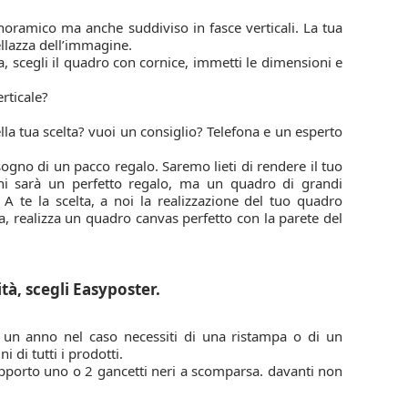
anoramico ma anche suddiviso in fasce verticali. La tua
ellazza dell’immagine.
, scegli il quadro con cornice, immetti le dimensioni e
erticale?
ella tua scelta? vuoi un consiglio? Telefona e un esperto
sogno di un pacco regalo. Saremo lieti di rendere il tuo
ni sarà un perfetto regalo, ma un quadro di grandi
 A te la scelta, a noi la realizzazione del tuo quadro
sta, realizza un quadro canvas perfetto con la parete del
à, scegli Easyposter.
er un anno nel caso necessiti di una ristampa o di un
 di tutti i prodotti.
apporto uno o 2 gancetti neri a scomparsa. davanti non