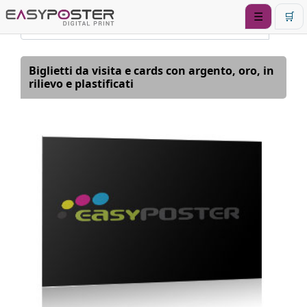
☰
🛒
Biglietti da visita e cards con argento, oro, in
rilievo e plastificati