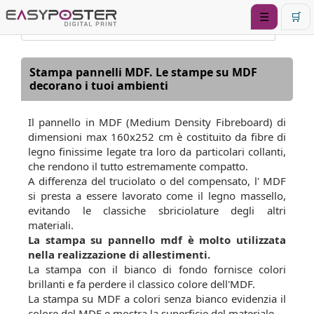
☰
🛒
Stampa pannelli MDF. Le stampe su MDF
decorano i tuoi ambienti
Il pannello in MDF (Medium Density Fibreboard) di
dimensioni max 160x252 cm è costituito da fibre di
legno finissime legate tra loro da particolari collanti,
che rendono il tutto estremamente compatto.
A differenza del truciolato o del compensato, l' MDF
si presta a essere lavorato come il legno massello,
evitando le classiche sbriciolature degli altri
materiali.
La stampa su pannello mdf è molto utilizzata
nella realizzazione di allestimenti.
La stampa con il bianco di fondo fornisce colori
brillanti e fa perdere il classico colore dell'MDF.
La stampa su MDF a colori senza bianco evidenzia il
colore del MDF e mostra la superficie del materiale.