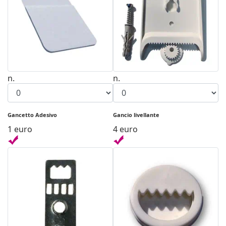
n.
n.
Gancetto Adesivo
Gancio livellante
1 euro
4 euro