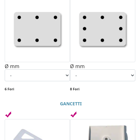
Ø mm
Ø mm
6 Fori
8 Fori
GANCETTI