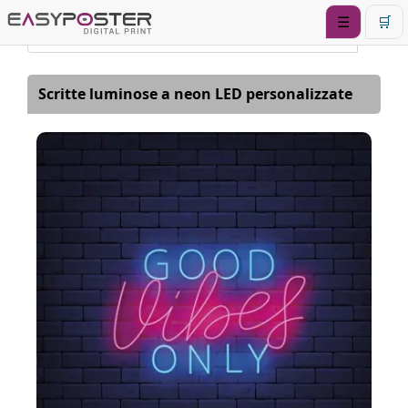
☰
🛒
Scritte luminose a neon LED personalizzate