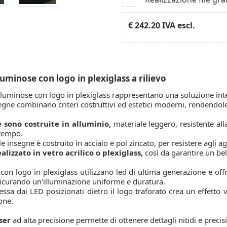
€ 242.20
IVA escl.
uminose con logo in plexiglass a rilievo
luminose con logo in plexiglass rappresentano una soluzione inte
gne combinano criteri costruttivi ed estetici moderni, rendendole i
 sono costruite in alluminio,
materiale leggero, resistente all
 tempo.
lle insegne è costruito in acciaio e poi zincato, per resistere agli a
ealizzato in vetro acrilico o plexiglass,
così da garantire un bel 
con logo in plexiglass utilizzano led di ultima generazione e o
sicurando un'illuminazione uniforme e duratura.
ssa dai LED posizionati dietro il logo traforato crea un effetto vi
one.
aser
ad alta precisione permette di ottenere dettagli nitidi e precis