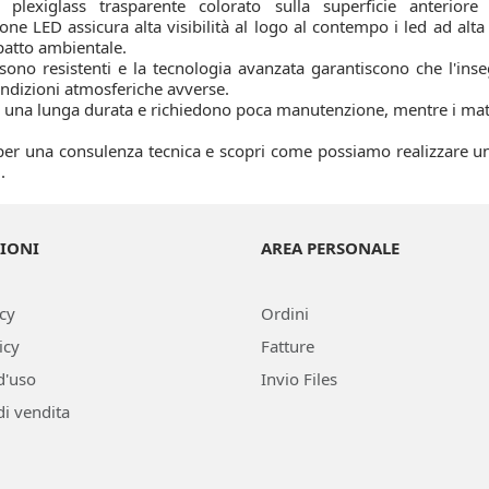
 plexiglass trasparente colorato sulla superficie anteriore 
ione LED assicura alta visibilità al logo al contempo i led ad al
mpatto ambientale.
 sono resistenti e la tecnologia avanzata garantiscono che l'in
ndizioni atmosferiche avverse.
 una lunga durata e richiedono poca manutenzione, mentre i materia
 per una consulenza tecnica e scopri come possiamo realizzare 
.
IONI
AREA PERSONALE
icy
Ordini
icy
Fatture
d'uso
Invio Files
di vendita