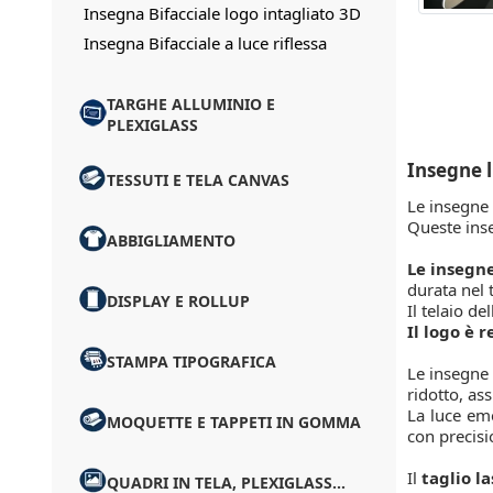
Insegna Bifacciale logo intagliato 3D
Insegna Bifacciale a luce riflessa
TARGHE ALLUMINIO E
PLEXIGLASS
Insegne l
TESSUTI E TELA CANVAS
Le insegne 
Queste inse
ABBIGLIAMENTO
Le insegne
durata nel
DISPLAY E ROLLUP
Il telaio de
Il logo è r
STAMPA TIPOGRAFICA
Le insegne 
ridotto, as
La luce eme
MOQUETTE E TAPPETI IN GOMMA
con precisi
Il
taglio l
QUADRI IN TELA, PLEXIGLASS...