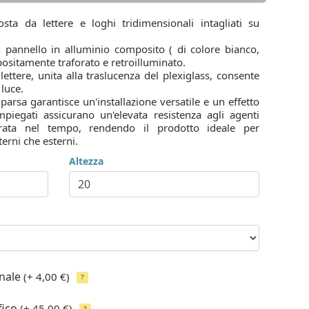
ta da lettere e loghi tridimensionali intagliati su
n pannello in alluminio composito ( di colore bianco,
ppositamente traforato e retroilluminato.
lettere, unita alla traslucenza del plexiglass, consente
 luce.
parsa garantisce un'installazione versatile e un effetto
impiegati assicurano un'elevata resistenza agli agenti
urata nel tempo, rendendo il prodotto ideale per
terni che esterni.
Altezza
onale
(+ 4,00 €)
?
fico
(+ 45,00 €)