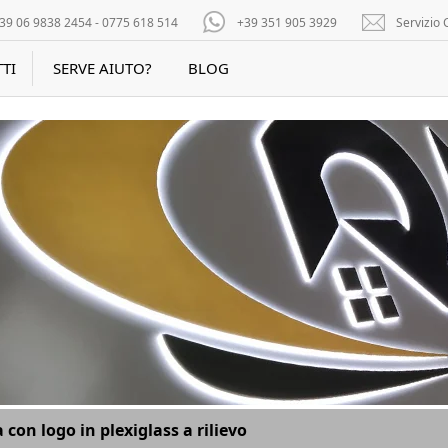
39 06 9838 2454 - 0775 618 514
+39 351 905 3929
Servizio C
TI
SERVE AIUTO?
BLOG
 con logo in plexiglass a rilievo