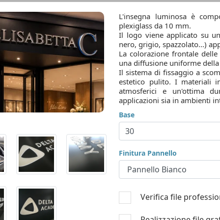
L'insegna luminosa è compos
plexiglass da 10 mm.
Il logo viene applicato su u
nero, grigio, spazzolato...) a
La colorazione frontale delle 
una diffusione uniforme della
Il sistema di fissaggio a scom
estetico pulito. I materiali 
atmosferici e un'ottima d
applicazioni sia in ambienti in
Base
Finitura Pannello
Verifica file professi
Realizzazione file gra