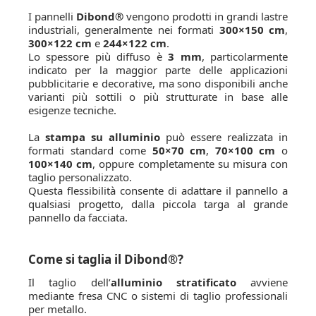
I pannelli
Dibond®
vengono prodotti in grandi lastre
industriali, generalmente nei formati
300×150 cm
,
300×122 cm
e
244×122 cm
.
Lo spessore più diffuso è
3 mm
, particolarmente
indicato per la maggior parte delle applicazioni
pubblicitarie e decorative, ma sono disponibili anche
varianti più sottili o più strutturate in base alle
esigenze tecniche.
La
stampa su alluminio
può essere realizzata in
formati standard come
50×70 cm
,
70×100 cm
o
100×140 cm
, oppure completamente su misura con
taglio personalizzato.
Questa flessibilità consente di adattare il pannello a
qualsiasi progetto, dalla piccola targa al grande
pannello da facciata.
Come si taglia il Dibond®?
Il taglio dell’
alluminio stratificato
avviene
mediante fresa CNC o sistemi di taglio professionali
per metallo.