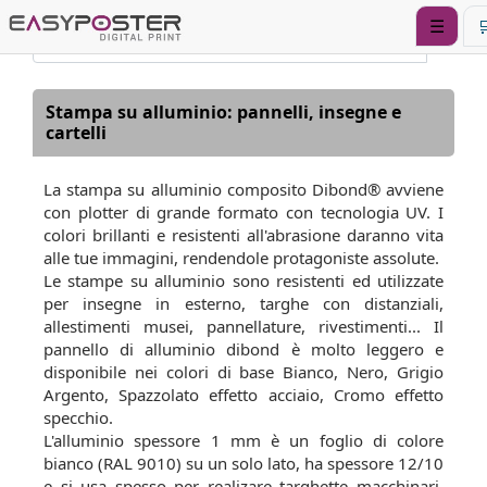
☰

Stampa su alluminio: pannelli, insegne e
cartelli
La stampa su alluminio composito Dibond® avviene
con plotter di grande formato con tecnologia UV. I
colori brillanti e resistenti all'abrasione daranno vita
alle tue immagini, rendendole protagoniste assolute.
Le stampe su alluminio sono resistenti ed utilizzate
per insegne in esterno, targhe con distanziali,
allestimenti musei, pannellature, rivestimenti... Il
pannello di alluminio dibond è molto leggero e
disponibile nei colori di base Bianco, Nero, Grigio
Argento, Spazzolato effetto acciaio, Cromo effetto
specchio.
L'alluminio spessore 1 mm è un foglio di colore
bianco (RAL 9010) su un solo lato, ha spessore 12/10
e si usa spesso per realizare targhette macchinari,