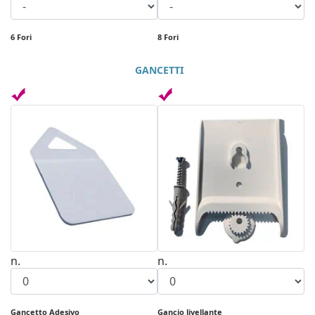
6 Fori
8 Fori
GANCETTI
n.
n.
Gancetto Adesivo
Gancio livellante