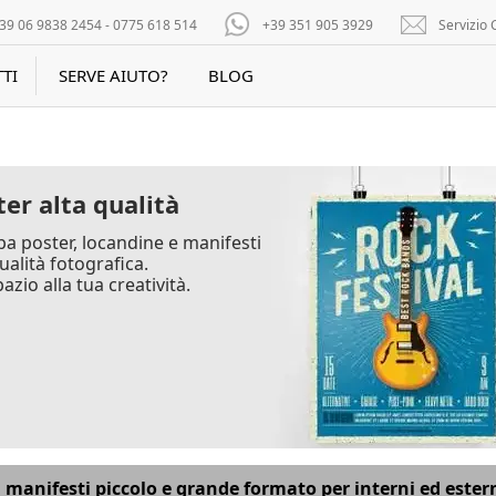
39 06 9838 2454 - 0775 618 514
+39 351 905 3929
Servizio C
TI
SERVE AIUTO?
BLOG
er alta qualità
a poster, locandine e manifesti
ualità fotografica.
azio alla tua creatività.
manifesti piccolo e grande formato per interni ed ester