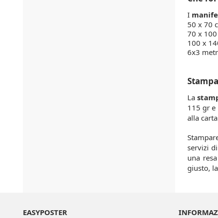
I
manifes
50 x 70 
70 x 100
100 x 14
6x3 metri
Stampa 
La
stamp
115 gr e 
alla cart
Stampar
servizi d
una resa 
giusto, l
EASYPOSTER
INFORMAZ