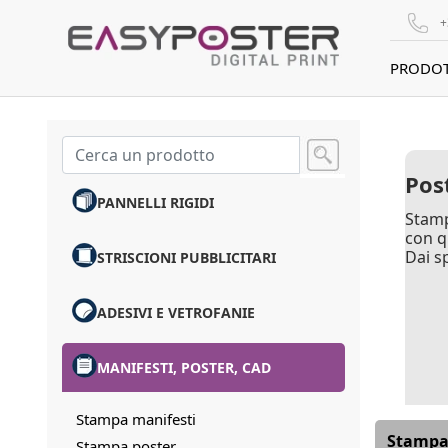
+
PRODOT
Post
PANNELLI RIGIDI
Stamp
con q
Dai sp
STRISCIONI PUBBLICITARI
ADESIVI E VETROFANIE
MANIFESTI, POSTER, CAD
Stampa manifesti
Stampa 
Stampa poster