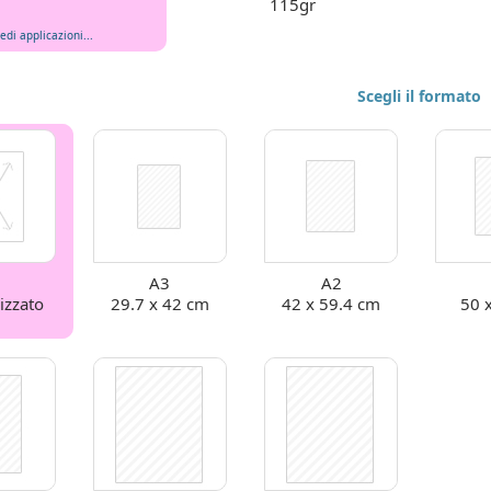
115gr
edi applicazioni...
Scegli il formato
A3
A2
izzato
29.7 x 42 cm
42 x 59.4 cm
50 