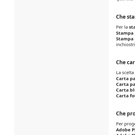
Che sta
Per la
st
Stampa d
Stampa 
inchiostri
Che car
La scelta
Carta pa
Carta pa
Carta b
Carta fo
Che pr
Per prog
Adobe P