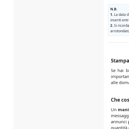
N.B.
1.
La data di
inseriti ent
2.
Si ricorda
arrotondato
Stampa
Se hai 
importan
alle dom
Che cos
Un
mani
messaggi
annunci po
quantità 