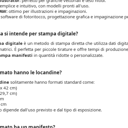
lustrator:
perfetto per grafiche vettoriali e testi nitidi.
emplice e intuitivo, con modelli pronti all'uso.
AW:
ottimo per illustrazioni e impaginazioni.
software di fotoritocco, progettazione grafica e impaginazione 
a si intende per stampa digitale?
a digitale
è un metodo di stampa diretta che utilizza dati digita
matrici. È perfetta per piccole tirature e offre tempi di produzion
ampa manifesti
in quantità ridotte o personalizzate.
mato hanno le locandine?
dine
solitamente hanno formati standard come:
 x 42 cm)
 29,7 cm)
cm
 cm
o dipende dall'uso previsto e dal tipo di esposizione.
rmato ha un manifesto?