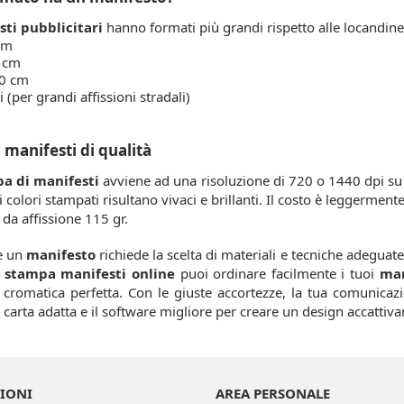
ti pubblicitari
hanno formati più grandi rispetto alle locandine
cm
 cm
0 cm
 (per grandi affissioni stradali)
manifesti di qualità
a di manifesti
avviene ad una risoluzione di 720 o 1440 dpi su 
i colori stampati risultano vivaci e brillanti. Il costo è leggermen
a da affissione 115 gr.
e un
manifesto
richiede la scelta di materiali e tecniche adeguat
i
stampa manifesti online
puoi ordinare facilmente i tuoi
man
cromatica perfetta. Con le giuste accortezze, la tua comunicazio
a carta adatta e il software migliore per creare un design accattiva
IONI
AREA PERSONALE