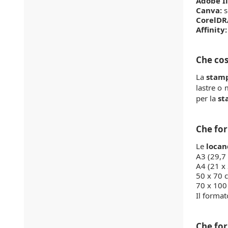
Adobe Il
Canva:
s
CorelDR
Affinity:
Che cos
La
stamp
lastre o 
per la
st
Che for
Le
locan
A3 (29,7
A4 (21 x
50 x 70 
70 x 100
Il format
Che fo