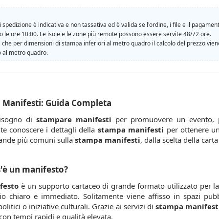
 spedizione è indicativa e non tassativa ed è valida se l'ordine, i file e il pagame
ro le ore 10:00. Le isole e le zone più remote possono essere servite 48/72 ore.
 che per dimensioni di stampa inferiori al metro quadro il calcolo del prezzo vien
 al metro quadro.
 Manifesti: Guida Completa
bisogno di
stampare manifesti
per promuovere un evento, pu
te conoscere i dettagli della
stampa manifesti
per ottenere un
ande più comuni sulla
stampa manifesti
, dalla scelta della car
'è un manifesto?
festo
è un supporto cartaceo di grande formato utilizzato per l
o chiaro e immediato. Solitamente viene affisso in spazi pubb
litici o iniziative culturali. Grazie ai servizi di
stampa manifesti
con tempi rapidi e qualità elevata.