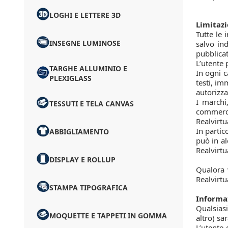
LOGHI E LETTERE 3D
Limitazi
Tutte le 
INSEGNE LUMINOSE
salvo ind
pubblicat
L’utente 
TARGHE ALLUMINIO E
In ogni c
PLEXIGLASS
testi, im
autorizza
I marchi
TESSUTI E TELA CANVAS
commercia
Realvirtu
In partic
ABBIGLIAMENTO
può in al
Realvirtu
DISPLAY E ROLLUP
Qualora v
Realvirtu
STAMPA TIPOGRAFICA
Informaz
Qualsiasi
MOQUETTE E TAPPETI IN GOMMA
altro) sa
L’utente 