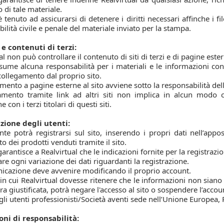
zo di tale materiale.
è tenuto ad assicurarsi di detenere i diritti necessari affinche i 
ilità civile e penale del materiale inviato per la stampa.
k e contenuti di terzi:
al non può controllare il contenuto di siti di terzi e di pagine est
ume alcuna responsabilità per i materiali e le informazioni conte
ollegamento dal proprio sito.
amento a pagine esterne al sito avviene sotto la responsabilità dell
gamento tramite link ad altri siti non implica in alcun modo c
ne con i terzi titolari di questi siti.
zione degli utenti:
te potrà registrarsi sul sito, inserendo i propri dati nell’app
to dei prodotti venduti tramite il sito.
garantisce a Realvirtual che le indicazioni fornite per la registraz
e ogni variazione dei dati riguardanti la registrazione.
icazione deve avvenire modificando il proprio account.
in cui Realvirtual dovesse ritenere che le informazioni non sian
ra giustificata, potrà negare l'accesso al sito o sospendere l’accoun
gli utenti professionisti/Società aventi sede nell’Unione Europea, R
oni di responsabilità: