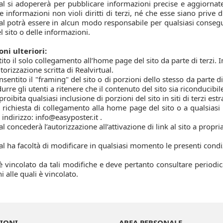
al si adopererà per pubblicare informazioni precise e aggiornate
le informazioni non violi diritti di terzi, né che esse siano prive
ual potrà essere in alcun modo responsabile per qualsiasi conseg
el sito o delle informazioni.
oni ulteriori:
ito il solo collegamento all’home page del sito da parte di terzi. I
torizzazione scritta di Realvirtual.
sentito il "framing" del sito o di porzioni dello stesso da parte di
urre gli utenti a ritenere che il contenuto del sito sia riconducibile
proibita qualsiasi inclusione di porzioni del sito in siti di terzi estr
 richiesta di collegamento alla home page del sito o a qualsiasi
indirizzo: info@easyposter.it .
al concederà l’autorizzazione all’attivazione di link al sito a propri
al ha facoltà di modificare in qualsiasi momento le presenti condi
è vincolato da tali modifiche e deve pertanto consultare periodi
i alle quali è vincolato.
IONI
AREA PERSONALE