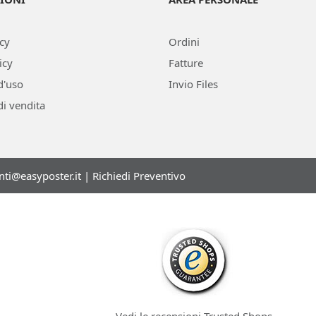
icy
Ordini
icy
Fatture
d'uso
Invio Files
di vendita
enti@easyposter.it
|
Richiedi Preventivo