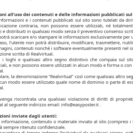
oni all’uso dei contenuti e delle informazioni pubblicati sul 
informazioni e i contenuti pubblicati sul sito sono tutelati da diritt
icazione contraria, non possono essere utilizzati, né totalmente 
i e distribuiti in qualsiasi modo senza il preventivo consenso scrit
potrà scaricare e/o stampare le informazioni esclusivamente per 
aso, l’utente non potrà distribuire, modificare, trasmettere, riutil
magini, contenuti nonché i software eventualmente presenti nel si
zione scritta di Realvirtual.
, i loghi e qualsiasi altro segno distintivo che compaia sul sit
li, e non possono essere utilizzati in alcun modo e forma o con 
al.
olare, la denominazione “Realvirtual” così come qualsiasi altro se
cun modo essere utilizzato quale nome di dominio o parte di esso,
al.
enga riscontrata una qualsiasi violazione di diritti di propriet
al al seguente indirizzo email: info@easyposter.it .
ioni inviate dagli utenti:
 informazione, contenuto o materiale inviato al sito (compresi i
rà sempre ritenuto confidenziale.
garantisce di tenere indenne Realvirtual da qualsiasi azione, ric