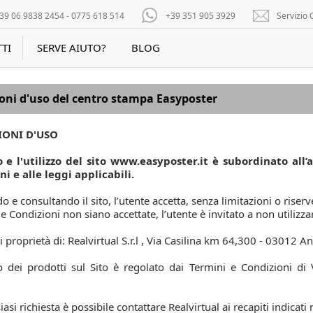
39 06 9838 2454 - 0775 618 514
+39 351 905 3929
Servizio C
TI
SERVE AIUTO?
BLOG
oni d'uso del centro stampa Easyposter
IONI D'USO
o e l'utilizzo del sito www.easyposter.it è subordinato all’
ni e alle leggi applicabili.
 e consultando il sito, l’utente accetta, senza limitazioni o riserve
e Condizioni non siano accettate, l’utente è invitato a non utilizzare
di proprietà di: Realvirtual S.r.l , Via Casilina km 64,300 - 03012 Ana
to dei prodotti sul Sito è regolato dai Termini e Condizioni di 
asi richiesta è possibile contattare Realvirtual ai recapiti indicati 