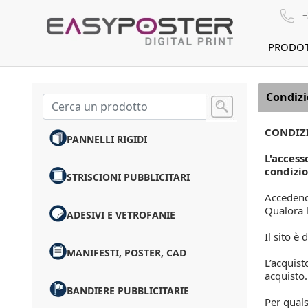
+
PRODOT
Condizi
CONDIZ
PANNELLI RIGIDI
L'access
condizio
STRISCIONI PUBBLICITARI
Accedendo
Qualora l
ADESIVI E VETROFANIE
Il sito è 
MANIFESTI, POSTER, CAD
L’acquis
acquisto.
BANDIERE PUBBLICITARIE
Per qualsi