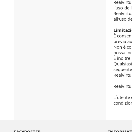
Realvirtu
l’uso del
Realvirt
all’uso d
Limitazi
È consent
previa au
Non è con
possa ind
È inoltre 
Qualsiasi
seguente 
Realvirtu
Realvirtu
L´utente 
condizion
EASYPOSTER
INFORMAZ