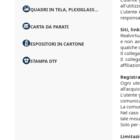
all’utiliz
QUADRI IN TELA, PLEXIGLASS...
L'utente 
responsab
CARTA DA PARATI
Siti, lin
Realvirtu
e non ass
ESPOSITORI IN CARTONE
qualche c
Il colleg
Il colle
STAMPA DTF
affiliazio
Registra
Ogni uten
all’acquis
L’utente 
comunicar
La comun
Nel caso 
tale misu
Solo per 
Limitazi