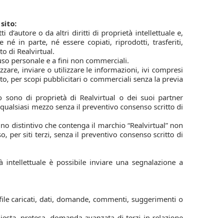
sito:
i d’autore o da altri diritti di proprietà intellettuale e,
né in parte, né essere copiati, riprodotti, trasferiti,
to di Realvirtual.
uso personale e a fini non commerciali.
izzare, inviare o utilizzare le informazioni, ivi compresi
to, per scopi pubblicitari o commerciali senza la previa
o sono di proprietà di Realvirtual o dei suoi partner
qualsiasi mezzo senza il preventivo consenso scritto di
gno distintivo che contenga il marchio “Realvirtual” non
 per siti terzi, senza il preventivo consenso scritto di
à intellettuale è possibile inviare una segnalazione a
 file caricati, dati, domande, commenti, suggerimenti o
hiesta, pretesa, domanda avanzata di terzi in relazione