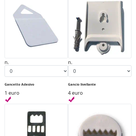
n.
n.
Gancetto Adesivo
Gancio livellante
1 euro
4 euro