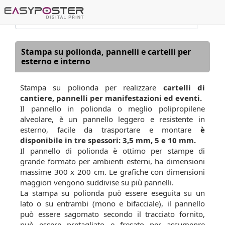
Stampa su polionda, pannelli e cartelli per
esterno e interno
Stampa su polionda per realizzare
cartelli di
cantiere, pannelli per manifestazioni ed eventi.
Il pannello in polionda o meglio polipropilene
alveolare, è un pannello leggero e resistente in
esterno, facile da trasportare e montare
è
disponibile in tre spessori: 3,5 mm, 5 e 10 mm.
Il pannello di polionda è ottimo per stampe di
grande formato per ambienti esterni, ha dimensioni
massime 300 x 200 cm. Le grafiche con dimensioni
maggiori vengono suddivise su più pannelli.
La stampa su polionda può essere eseguita su un
lato o su entrambi (mono e bifacciale), il pannello
può essere sagomato secondo il tracciato fornito,
può essere pretagliato e fresato per assumenre