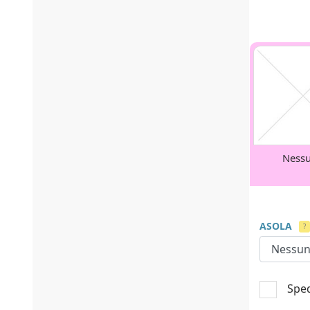
Ness
ASOLA
?
Sped