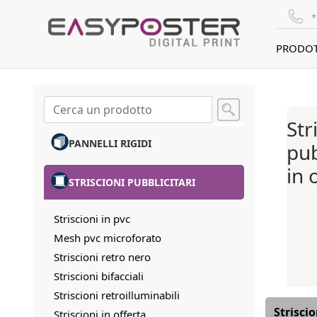
+
PRODOT
Str
PANNELLI RIGIDI
pub
in 
STRISCIONI PUBBLICITARI
Striscioni in pvc
Mesh pvc microforato
Striscioni retro nero
Striscioni bifacciali
Striscioni retroilluminabili
Striscio
Striscioni in offerta