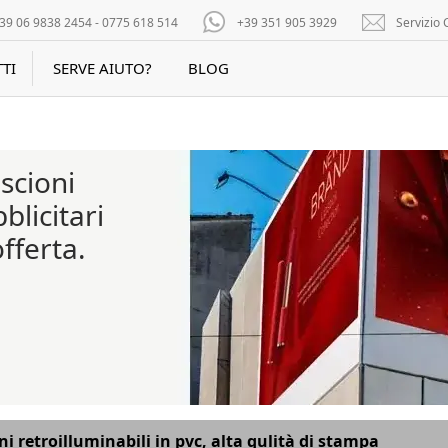
39 06 9838 2454 - 0775 618 514
+39 351 905 3929
Servizio C
TI
SERVE AIUTO?
BLOG
iscioni
blicitari
offerta.
ni retroilluminabili in pvc, alta qulità di stampa