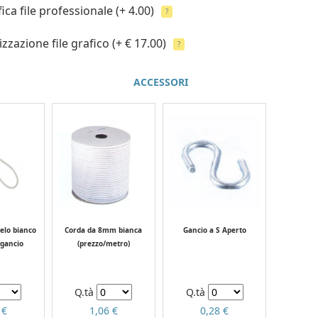
fica file professionale
(+ 4.00)
?
izzazione file grafico
(+ € 17.00)
?
ACCESSORI
telo bianco
Corda da 8mm bianca
Gancio a S Aperto
 gancio
(prezzo/metro)
Q.tà
Q.tà
 €
1,06 €
0,28 €