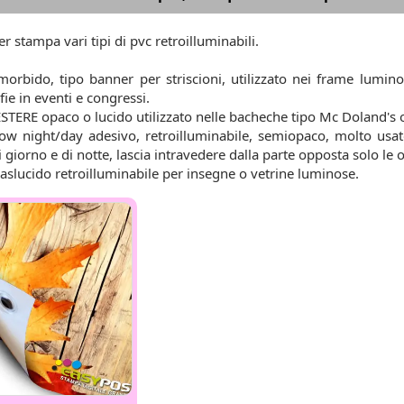
r stampa vari tipi di pvc retroilluminabili.
morbido, tipo banner per striscioni, utilizzato nei frame lumino
ie in eventi e congressi.
ESTERE opaco o lucido utilizzato nelle bacheche tipo Mc Doland's 
dow night/day adesivo, retroilluminabile, semiopaco, molto usato
di giorno e di notte, lascia intravedere dalla parte opposta solo le
Traslucido retroilluminabile per insegne o vetrine luminose.