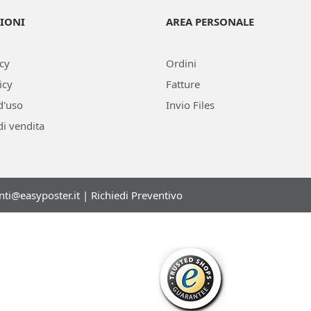
IONI
AREA PERSONALE
icy
Ordini
icy
Fatture
d'uso
Invio Files
di vendita
enti@easyposter.it
|
Richiedi Preventivo