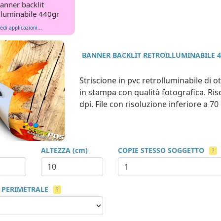
anner backlit
illuminabile 440gr
edi applicazioni...
BANNER BACKLIT RETROILLUMINABILE 
Striscione in pvc retrolluminabile di o
in stampa con qualità fotografica. Ris
dpi. File con risoluzione inferiore a 
ALTEZZA (cm)
COPIE STESSO SOGGETTO
?
 PERIMETRALE
?