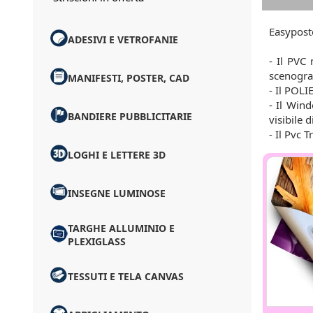
Easyposte
ADESIVI E VETROFANIE
- Il PVC 
scenograf
MANIFESTI, POSTER, CAD
- Il POLI
- Il Win
BANDIERE PUBBLICITARIE
visibile 
- Il Pvc 
LOGHI E LETTERE 3D
INSEGNE LUMINOSE
TARGHE ALLUMINIO E
PLEXIGLASS
TESSUTI E TELA CANVAS