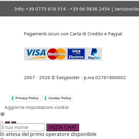
Info: +39 0775 618 514 - +39 06 9838 2454 |
serviziocli
Pagamenti sicuri con Carta di Credito e Paypal
2007 - 2026 © Easyposter - p.iva 02761800602
Privacy Policy
Cookie Policy
Aggiorna impostazioni cookie
💬
...
INIZIA CHAT
In attesa del primo operatore disponibile