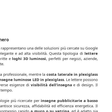
 nero
rappresentano una delle soluzioni più cercate su Google
gante e ad alta visibilità. Questa tipologia di
lettere
critte e
loghi 3D luminosi
, perfetti per negozi, aziende,
te.
ca professionale, mentre la
costa laterale in plexiglass
nsegne luminose LED in plexiglass
. Le lettere possono
iverse esigenze di
visibilità dell’insegna
e di design. Il
l tempo.
ologie più ricercate per
insegne pubblicitarie a basso
antisce sicurezza, affidabilità ed efficienza energetica. Il
ontaggio rapido
a muro o su vetrina
, ed è adatto sia