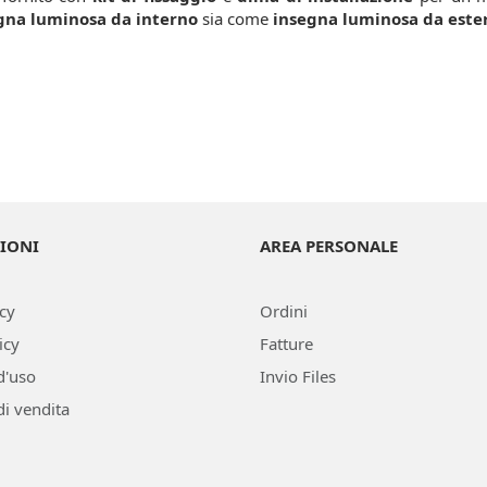
gna luminosa da interno
sia come
insegna luminosa da este
IONI
AREA PERSONALE
icy
Ordini
icy
Fatture
d'uso
Invio Files
di vendita