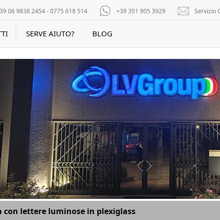
39 06 9838 2454 - 0775 618 514
+39 351 905 3929
Servizio C
TI
SERVE AIUTO?
BLOG
 con lettere luminose in plexiglass