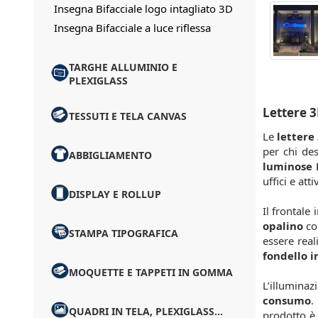
Insegna Bifacciale logo intagliato 3D
Insegna Bifacciale a luce riflessa
TARGHE ALLUMINIO E
PLEXIGLASS
Lettere 3
TESSUTI E TELA CANVAS
Le
lettere
per chi de
ABBIGLIAMENTO
luminose 
uffici e at
DISPLAY E ROLLUP
Il frontale 
opalino
con
STAMPA TIPOGRAFICA
essere rea
fondello 
MOQUETTE E TAPPETI IN GOMMA
L’illuminaz
consumo
.
QUADRI IN TELA, PLEXIGLASS...
prodotto è