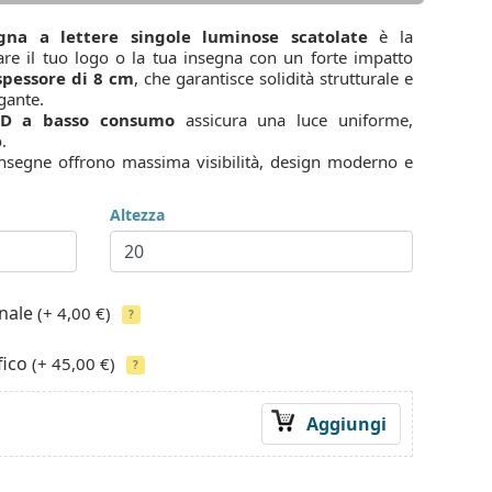
gna a lettere singole luminose scatolate
è la
zare il tuo logo o la tua insegna con un forte impatto
spessore di 8 cm
, che garantisce solidità strutturale e
gante.
ED a basso consumo
assicura una luce uniforme,
.
 insegne offrono massima visibilità, design moderno e
Altezza
onale
(+ 4,00 €)
?
fico
(+ 45,00 €)
?
Aggiungi