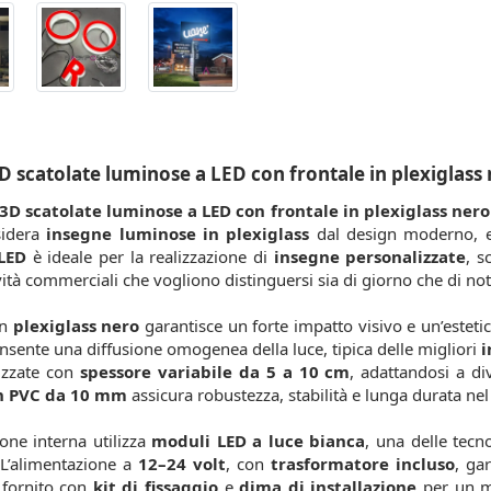
D scatolate luminose a LED con frontale in plexiglass
 3D scatolate luminose a LED con frontale in plexiglass nero
sidera
insegne luminose in plexiglass
dal design moderno, ele
LED
è ideale per la realizzazione di
insegne personalizzate
, s
tività commerciali che vogliono distinguersi sia di giorno che di not
in
plexiglass nero
garantisce un forte impatto visivo e un’esteti
sente una diffusione omogenea della luce, tipica delle migliori
i
lizzate con
spessore variabile da 5 a 10 cm
, adattandosi a d
in PVC da 10 mm
assicura robustezza, stabilità e lunga durata ne
ione interna utilizza
moduli LED a luce bianca
, una delle tecn
 L’alimentazione a
12–24 volt
, con
trasformatore incluso
, gar
 fornito con
kit di fissaggio
e
dima di installazione
per un m