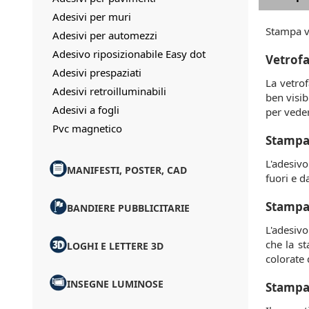
Adesivi per muri
Stampa ve
Adesivi per automezzi
Adesivo riposizionabile Easy dot
Vetrofa
Adesivi prespaziati
La vetrof
Adesivi retroilluminabili
ben visib
Adesivi a fogli
per veder
Pvc magnetico
Stampa 
L'adesivo
MANIFESTI, POSTER, CAD
fuori e d
Stampa 
BANDIERE PUBBLICITARIE
L'adesivo
che la st
LOGHI E LETTERE 3D
colorate 
INSEGNE LUMINOSE
Stampa 