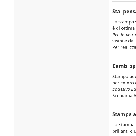
Stai pens
La stampa s
è di ottima
Per le vetr
visibile da
Per realizza
Cambi spe
Stampa ades
per coloro 
L'adesivo E
Si chiama A
Stampa ad
La stampa d
brillanti e