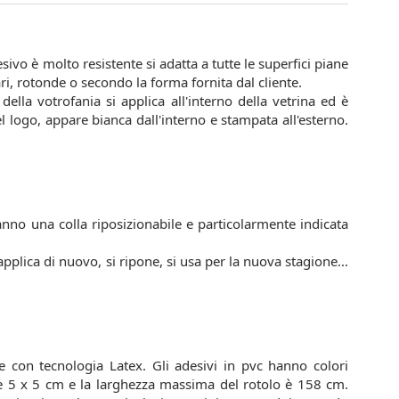
vo è molto resistente si adatta a tutte le superfici piane
i, rotonde o secondo la forma fornita dal cliente.
ella votrofania si applica all'interno della vetrina ed è
l logo, appare bianca dall'interno e stampata all'esterno.
anno una colla riposizionabile e particolarmente indicata
 applica di nuovo, si ripone, si usa per la nuova stagione…
he con tecnologia Latex. Gli adesivi in pvc hanno colori
 è 5 x 5 cm e la larghezza massima del rotolo è 158 cm.