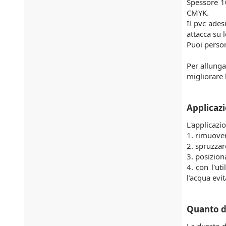
Spessore 10
CMYK.
Il pvc ades
attacca su 
Puoi person
Per allunga
migliorare l
Applicazi
L'applicazi
1. rimuover
2. spruzzare
3. posizion
4. con l'ut
l’acqua evit
Quanto d