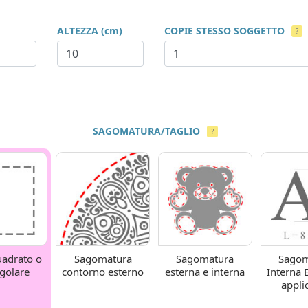
ALTEZZA (cm)
COPIE STESSO SOGGETTO
?
SAGOMATURA/TAGLIO
?
uadrato o
Sagomatura
Sagomatura
Sagom
ngolare
contorno esterno
esterna e interna
Interna 
appli