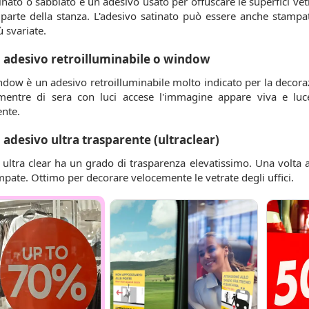
tinato o sabbiato è un adesivo usato per offuscare le superfici vet
ra parte della stanza. L'adesivo satinato può essere anche stamp
 svariate.
adesivo retroilluminabile o window
ndow è un adesivo retroilluminabile molto indicato per la decora
mentre di sera con luci accese l'immagine appare viva e luce
ente.
adesivo ultra trasparente (ultraclear)
 ultra clear ha un grado di trasparenza elevatissimo. Una volta a
mpate. Ottimo per decorare velocemente le vetrate degli uffici.