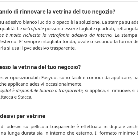
ando di rinnovare la vetrina del tuo negozio?
u adesivo bianco lucido o opaco è la soluzione. La stampa su adesi
 qualità. Le
vetrofanie
possono essere tagliate quadrati, rettangolar
ine è molto richiesta la vetrofania adesiva da interno.
La stampa d
ll'esterno. E' sempre intagliata tonda, ovale o secondo la forma de
rla si usa il pvc adesivo trasparente.
sso la vetrina del tuo negozio?
ivi riposizionabili Easydot sono facili e comodi da applicare, h
che applicano adesivi occasionalmente.
asydot è disponibile bianco o trasparente,
si applica, si rimuove, si
ttacca e Stacca.
esivi per vetrine
i adesivi su pellicola trasparente è effettuata in digitale anc
 una lunga durata sia in interno che esterno. Il formato minimo