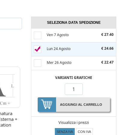
SELEZIONA DATA SPEDIZIONE
€ 27.40
Ven 7 Agosto
€ 24.66
Lun 24 Agosto
€ 22.47
Mer 26 Agosto
VARIANTI GRAFICHE
AGGIUNGI AL CARRELLO
atura
Esterna +
Visualizza i prezzi
cation
SENZA IVA
CON IVA