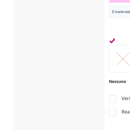
Il material
Nessuno
Veri
Real