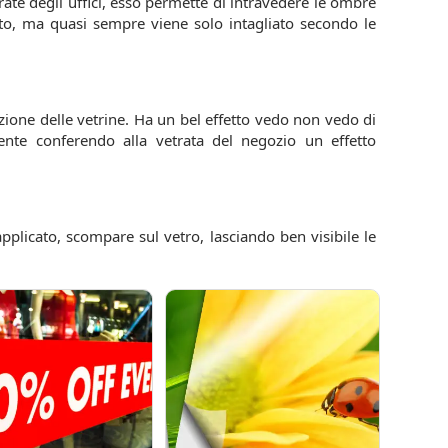
rate degli uffici, esso permette di intravedere le ombre
ato, ma quasi sempre viene solo intagliato secondo le
zione delle vetrine. Ha un bel effetto vedo non vedo di
nte conferendo alla vetrata del negozio un effetto
pplicato, scompare sul vetro, lasciando ben visibile le