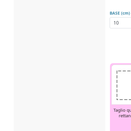
BASE (cm)
Taglio q
retta