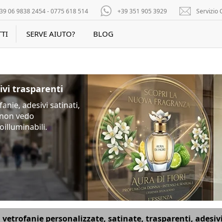
39 06 9838 2454 - 0775 618 514
+39 351 905 3929
Servizio C
TI
SERVE AIUTO?
BLOG
ivi trasparenti
anie, adesivi satinati,
non vedo
oilluminabili.
vetrofanie personalizzate, satinate, trasparenti, adesivi