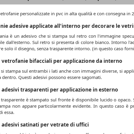
trofanie personalizzate in pvc in alta qualità e con consegna in 24
nie adesive applicate all'interno per decorare le vetr
ania è un adesivo che si stampa sul retro con l'immagine specul
ile dall'esterno. Sul retro si presenta di colore bianco. Intorno l
e solo il disegno, senza trasparente intorno. (in questo caso fornire
vetrofanie bifacciali per applicazione da interno
 si stampa sul entrambi i lati anche con immagini diverse, si appli
a dentro. Questi adesivi possono essere sagomati.
adesivi trasparenti per applicazione in esterno
 trasparente è stampato sul fronte è disponibile lucido o opaco. S
ampa non appare particolarmente evidente. In questo caso è pref
di essa.
adesivi satinati per vetrate di uffici