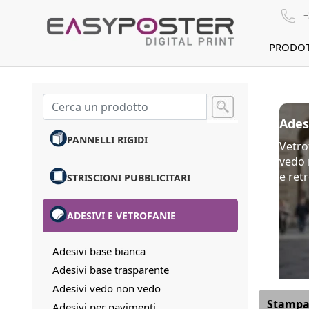
+
PRODOT
Ades
PANNELLI RIGIDI
Vetrof
vedo 
e retr
STRISCIONI PUBBLICITARI
ADESIVI E VETROFANIE
Adesivi base bianca
Adesivi base trasparente
Adesivi vedo non vedo
Stampa 
Adesivi per pavimenti