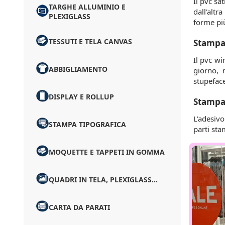
Il pvc sa
TARGHE ALLUMINIO E
dall'alt
PLEXIGLASS
forme più
TESSUTI E TELA CANVAS
Stampa 
Il pvc wi
ABBIGLIAMENTO
giorno, 
stupefac
DISPLAY E ROLLUP
Stampa 
L'adesivo
STAMPA TIPOGRAFICA
parti sta
MOQUETTE E TAPPETI IN GOMMA
QUADRI IN TELA, PLEXIGLASS...
CARTA DA PARATI