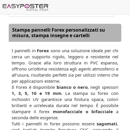
Stampa pannelli Forex personalizzati su
misura, stampa insegne e cartelli
I pannelli in
Forex
sono una soluzione ideale per chi
cerca un supporto rigido, leggero e resistente nel
tempo. Grazie alla loro struttura in PVC espanso,
offrono un’ottima resistenza agli agenti atmosferici e
all’usura, risultando perfetti sia per utilizzi interni che
per applicazioni esterne.
Il Forex è disponibile
bianco o nero
, negli spessori
1, 3, 5, 10 e 19 mm
. La stampa su forex con
inchiostri UV garantisce una finitura opaca, colori
brillanti e un’elevata durata nel tempo. È possibile
stampare il forex
monofacciale o bifacciale
a
seconda delle esigenze.
Tutti i pannelli in forex possono essere
sagomati
,
cioè tagliati tramite fresatura CNC, seguendo il