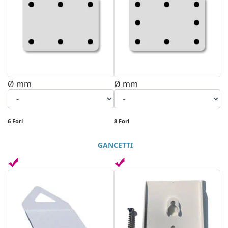
Ø mm
Ø mm
6 Fori
8 Fori
GANCETTI