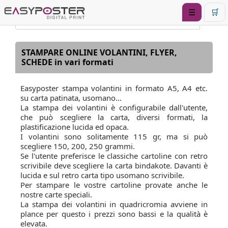
☰
🛒
STAMPARE ONLINE VOLANTINI, FLYER,
SCHEDE in vari formati
Easyposter stampa volantini in formato A5, A4 etc.
su carta patinata, usomano...
La stampa dei volantini è configurabile dall'utente,
che può scegliere la carta, diversi formati, la
plastificazione lucida ed opaca.
I volantini sono solitamente 115 gr, ma si può
scegliere 150, 200, 250 grammi.
Se l'utente preferisce le classiche cartoline con retro
scrivibile deve scegliere la carta bindakote. Davanti è
lucida e sul retro carta tipo usomano scrivibile.
Per stampare le vostre cartoline provate anche le
nostre carte speciali.
La stampa dei volantini in quadricromia avviene in
plance per questo i prezzi sono bassi e la qualità è
elevata.