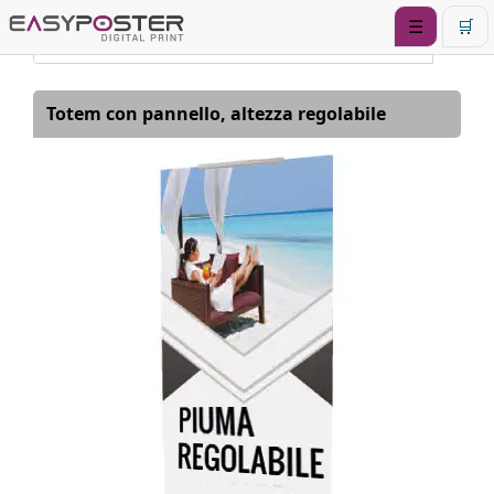
☰
🛒
Totem con pannello, altezza regolabile