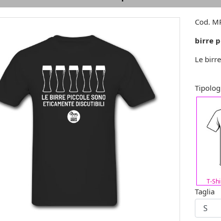
Cod.
MR
birre p
Le birr
Tipolog
T-Sh
Taglia