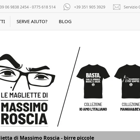
39 06 9838 2454 - 0775 618 514
+39 351 905 3929
Servizio C
TI
SERVE AIUTO?
BLOG
ietta di Massimo Roscia - birre piccole