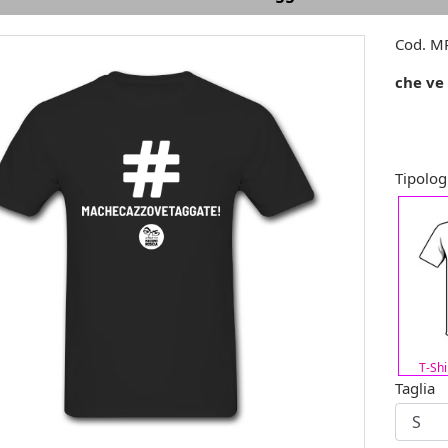
Cod.
MR
che ve
Tipolog
T-Sh
Taglia