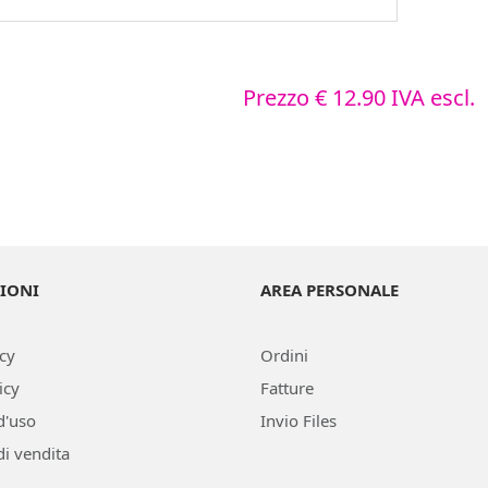
Prezzo
€ 12.90
IVA escl.
IONI
AREA PERSONALE
icy
Ordini
icy
Fatture
d'uso
Invio Files
di vendita