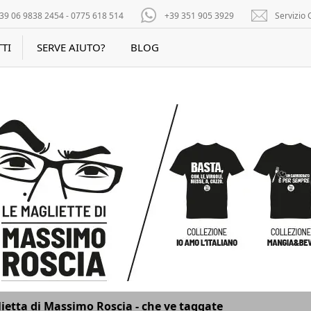
39 06 9838 2454 - 0775 618 514
+39 351 905 3929
Servizio C
TI
SERVE AIUTO?
BLOG
ietta di Massimo Roscia - che ve taggate