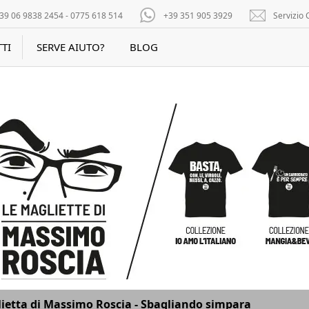
39 06 9838 2454 - 0775 618 514
+39 351 905 3929
Servizio C
TI
SERVE AIUTO?
BLOG
ietta di Massimo Roscia - Sbagliando simpara