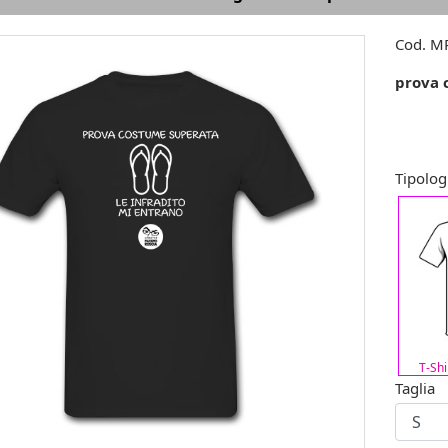
Cod.
MR
prova 
Tipolog
T-Sh
Taglia