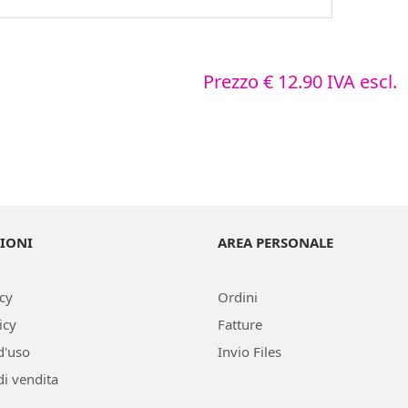
Prezzo
€ 12.90
IVA escl.
IONI
AREA PERSONALE
icy
Ordini
icy
Fatture
d'uso
Invio Files
di vendita