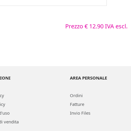
Prezzo
€ 12.90
IVA escl.
IONI
AREA PERSONALE
icy
Ordini
icy
Fatture
d'uso
Invio Files
di vendita