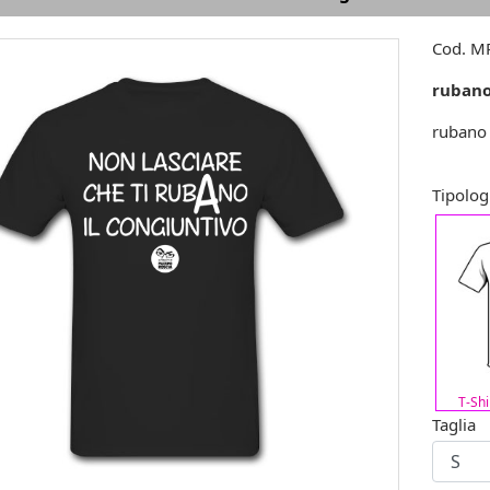
Cod.
MR
rubano
rubano 
Tipolog
T-Sh
Taglia