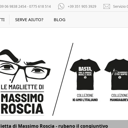
39 06 9838 2454 - 0775 618 514
+39 351 905 3929
Servizio C
TI
SERVE AIUTO?
BLOG
ietta di Massimo Roscia - rubano il congiuntivo