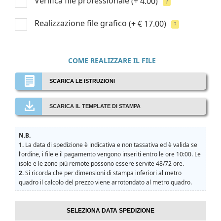
Verifica file professionale
(+ 4.00)
?
Realizzazione file grafico
(+ € 17.00)
?
COME REALIZZARE IL FILE
SCARICA LE ISTRUZIONI
SCARICA IL TEMPLATE DI STAMPA
N.B.
1.
La data di spedizione è indicativa e non tassativa ed è valida se
l'ordine, i file e il pagamento vengono inseriti entro le ore 10:00. Le
isole e le zone più remote possono essere servite 48/72 ore.
2.
Si ricorda che per dimensioni di stampa inferiori al metro
quadro il calcolo del prezzo viene arrotondato al metro quadro.
SELEZIONA DATA SPEDIZIONE