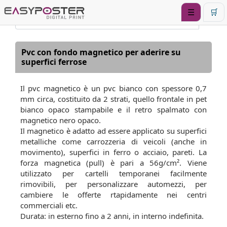
☰
🛒
Pvc con fondo magnetico per aderire su
superfici ferrose
Il pvc magnetico è un pvc bianco con spessore 0,7
mm circa, costituito da 2 strati, quello frontale in pet
bianco opaco stampabile e il retro spalmato con
magnetico nero opaco.
Il magnetico è adatto ad essere applicato su superfici
metalliche come carrozzeria di veicoli (anche in
movimento), superfici in ferro o acciaio, pareti. La
forza magnetica (pull) è pari a 56g/cm². Viene
utilizzato per cartelli temporanei facilmente
rimovibili, per personalizzare automezzi, per
cambiere le offerte rtapidamente nei centri
commerciali etc.
Durata: in esterno fino a 2 anni, in interno indefinita.