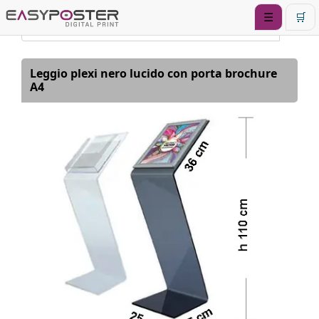
☰
🛒
Leggio plexi nero lucido con porta brochure
A4