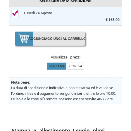
SELEZIONA DATA SPEDIZIONE
Lunedì 24 Agosto
€ 165.00
AGGIUNGI
AGGIUNGI AL CARRELLO
Visualizza i prezzi
SENZA IVA
CON IVA
Nota bene:
La data di spedizione è indicativa e non tassativa ed è valida se
l'ordine, i files e il pagamento vengono inseriti entro le ore 10:00.
Le isole e le zone più remote possono essere servite 48/72 ore.
Stampa e allestimento Leggio plexi