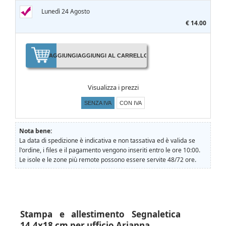
Lunedì 24 Agosto
€ 14.00
AGGIUNGI
AGGIUNGI AL CARRELLO
Visualizza i prezzi
SENZA IVA
CON IVA
Nota bene:
La data di spedizione è indicativa e non tassativa ed è valida se
l'ordine, i files e il pagamento vengono inseriti entro le ore 10:00.
Le isole e le zone più remote possono essere servite 48/72 ore.
Stampa e allestimento Segnaletica
14.4x18 cm per ufficio Arianna