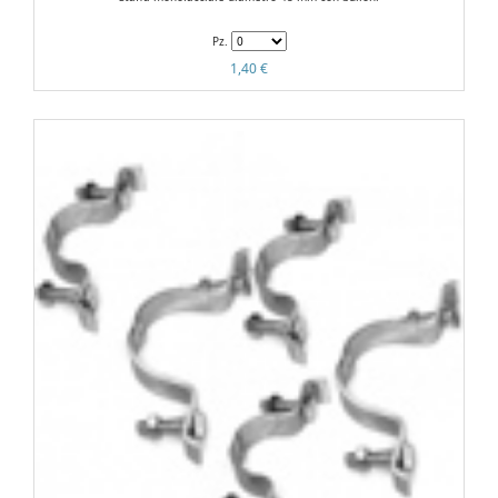
Pz.
1,40 €