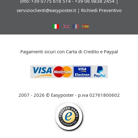
Info: +39 0775 618 514 - +39 06 9838 2454 |
servizioclienti@easyposter.it
|
Richiedi Preventivo
Pagamenti sicuri con Carta di Credito e Paypal
2007 - 2026 © Easyposter - p.iva 02761800602