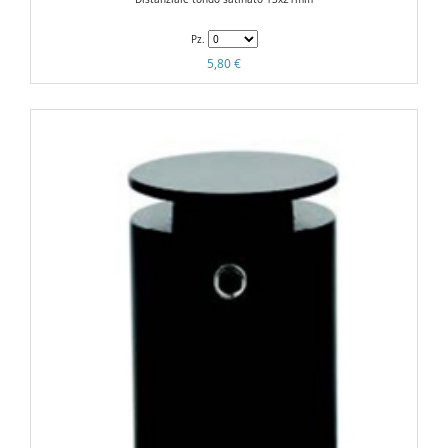
Pz.
5,80 €