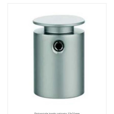
Distanziale tondo satinato 13x21mm