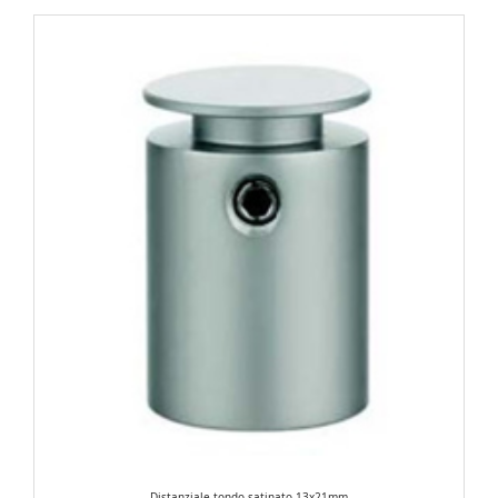
Distanziale tondo satinato 13x21mm