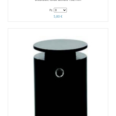
Pz.
5,80 €