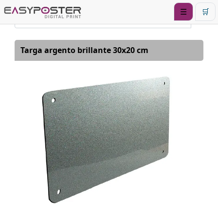
☰
🛒
Targa argento brillante 30x20 cm