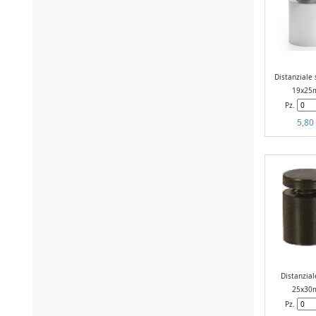
Distanziale 
19x25
Pz.
5,80
Distanzial
25x30
Pz.