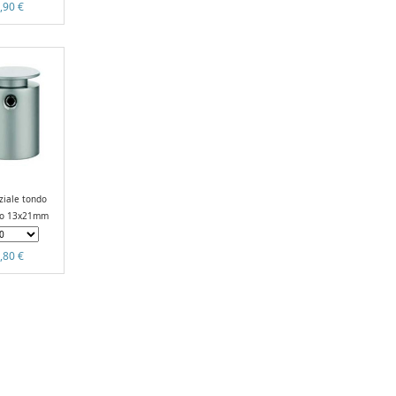
,90 €
ziale tondo
to 13x21mm
,80 €