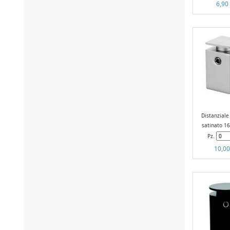
6,90
Distanziale
satinato 
Pz.
10,00