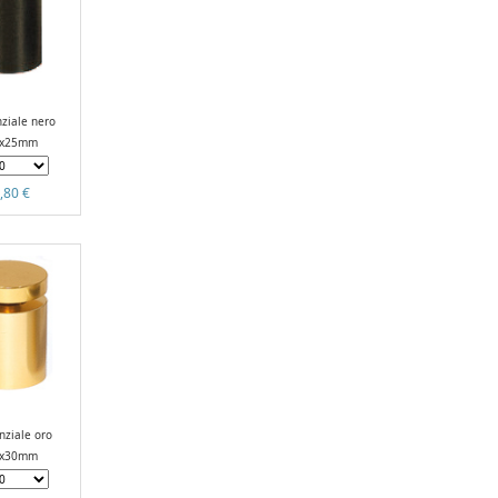
nziale nero
9x25mm
,80 €
nziale oro
5x30mm