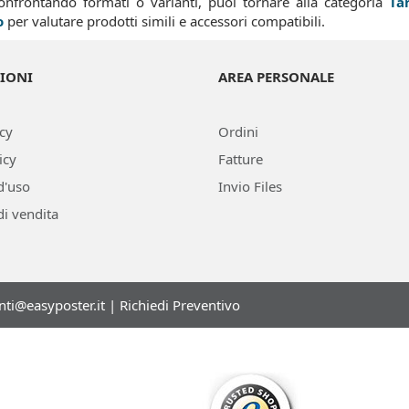
confrontando formati o varianti, puoi tornare alla categoria
Ta
o
per valutare prodotti simili e accessori compatibili.
IONI
AREA PERSONALE
icy
Ordini
icy
Fatture
d'uso
Invio Files
di vendita
enti@easyposter.it
|
Richiedi Preventivo