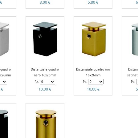
 €
3,00 €
5,80 €
6
 quadro
Distanziale quadro
Distanziale quadro oro
Distan
16x26mm
nero 16x26mm
16x26mm
satina
Pz.
Pz.
Pz.
 €
10,00 €
10,00 €
5