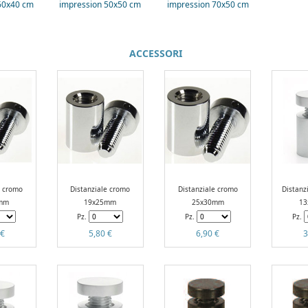
60x40 cm
impression 50x50 cm
impression 70x50 cm
ACCESSORI
e cromo
Distanziale cromo
Distanziale cromo
Distanz
mm
19x25mm
25x30mm
1
Pz.
Pz.
Pz.
 €
5,80 €
6,90 €
3