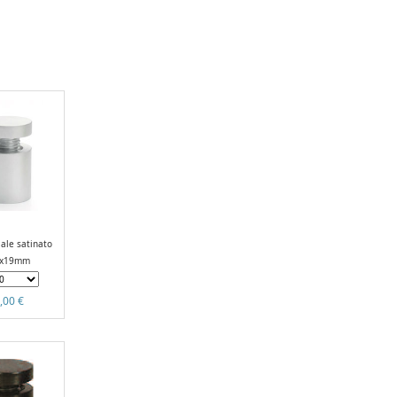
iale satinato
3x19mm
,00 €