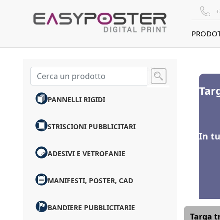
+
PRODOT
Targ
PANNELLI RIGIDI
STRISCIONI PUBBLICITARI
In t
ADESIVI E VETROFANIE
MANIFESTI, POSTER, CAD
BANDIERE PUBBLICITARIE
Targa t