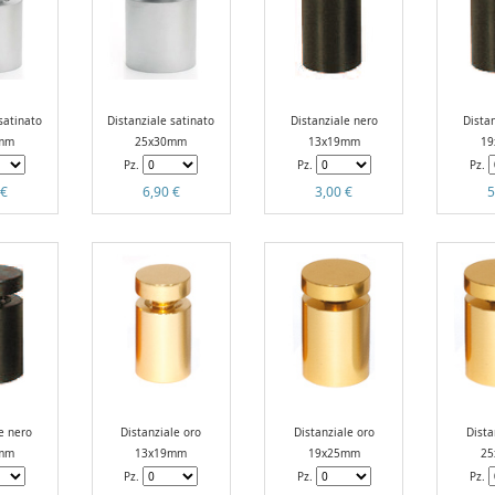
satinato
Distanziale satinato
Distanziale nero
Dista
mm
25x30mm
13x19mm
1
Pz.
Pz.
Pz.
 €
6,90 €
3,00 €
5
e nero
Distanziale oro
Distanziale oro
Dista
mm
13x19mm
19x25mm
2
Pz.
Pz.
Pz.