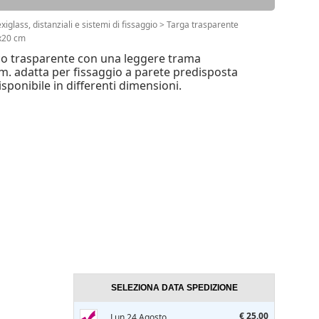
xiglass, distanziali e sistemi di fissaggio
>
Targa trasparente
x20 cm
ico trasparente con una leggere trama
. adatta per fissaggio a parete predisposta
disponibile in differenti dimensioni.
SELEZIONA DATA SPEDIZIONE
€ 25.00
Lun 24 Agosto