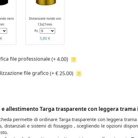
ondo nero
Distanziale tondo oro
mm
13x21mm
Pz.
 €
5,80 €
fica file professionale
(+ 4.00)
?
izzazione file grafico
(+ € 25.00)
?
e allestimento Targa trasparente con leggera trama
cheda permette di ordinare Targa trasparente con leggera trama
s, distanziali e sistemi di fissaggio , scegliendo le opzioni disp
isto.