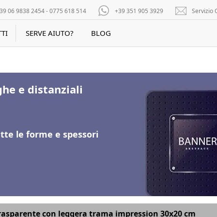
39 06 9838 2454 - 0775 618 514
+39 351 905 3929
Servizio C
TI
SERVE AIUTO?
BLOG
he e distanziali
utte le forme e spessori
rasparente con leggera trama impression 30x20 cm