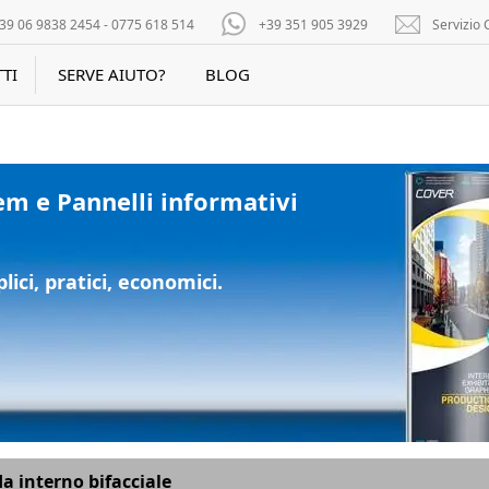
39 06 9838 2454 - 0775 618 514
+39 351 905 3929
Servizio C
TI
SERVE AIUTO?
BLOG
em e Pannelli informativi
ici, pratici, economici.
a interno bifacciale