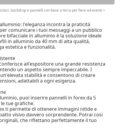
citari, backdrop e pannelli con base a terra per fiere ed eventi
>
 alluminio: l'eleganza incontra la praticità
per comunicare i tuoi messaggi a un pubblico
re bifacciale in alluminio è la soluzione ideale
fili in alluminio da 40 mm di alta qualità,
 estetica e funzionalità.
istente
 conferisce all'espositore una grande resistenza
antendo un aspetto sempre impeccabile. I
un'elevata stabilità e consentono di creare
ensioni, adattabili a ogni esigenza.
one
alluminio, puoi inserire pannelli in forex da 5
le tue grafiche.
ex ti permette di ottenere immagini nitide e
impatto visivo davvero sorprendente. Potrai così
originali, che riflettano perfettamente il tuo