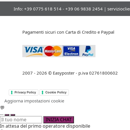
Info: +39 0775 618 514 - +39 06 9838 2454 |
serviziocli
Pagamenti sicuri con Carta di Credito e Paypal
2007 - 2026 © Easyposter - p.iva 02761800602
Privacy Policy
Cookie Policy
Aggiorna impostazioni cookie
💬
...
INIZIA CHAT
In attesa del primo operatore disponibile