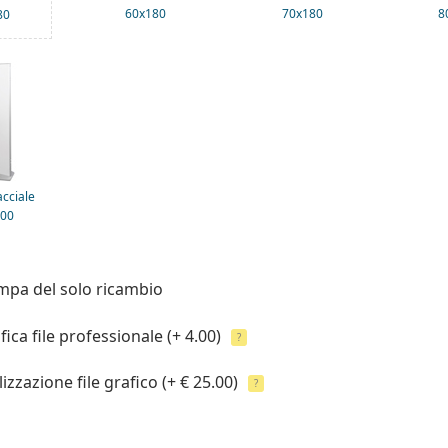
60x180
70x180
8
80
acciale
00
mpa del solo ricambio
fica file professionale
(+ 4.00)
?
izzazione file grafico
(+ € 25.00)
?