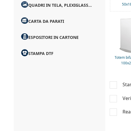
50x1
QUADRI IN TELA, PLEXIGLASS...
CARTA DA PARATI
ESPOSITORI IN CARTONE
STAMPA DTF
Totem bif
100x2
Sta
Veri
Real