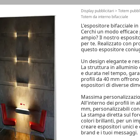
Display pubblicitari
>
Totem pubbli
Totem da interno bifacciale
L'espositore bifacciale in
Cerchi un modo efficace 
ampio? Il nostro esposito
per te. Realizzato con pro
questo espositore coniuga
Un design elegante e res
La struttura in alluminio
e durata nel tempo, gar
profili da 40 mm offrono 
espositori di diverse dim
Massima personalizzazi
All'interno dei profili in 
mm, personalizzabili con 
La stampa diretta sul for
colori brillanti, per un 
creare espositori unici e 
brand e i tuoi messaggi.