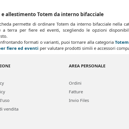
e allestimento Totem da interno bifacciale
cheda permette di ordinare Totem da interno bifacciale nella cat
 a terra per fiere ed eventi, scegliendo le opzioni disponibi
isto.
onfrontando formati o varianti, puoi tornare alla categoria
Totem 
per fiere ed eventi
per valutare prodotti simili e accessori compat
IONI
AREA PERSONALE
icy
Ordini
icy
Fatture
d'uso
Invio Files
di vendita