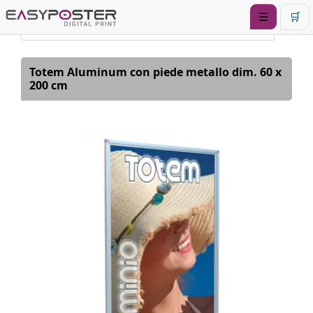
☰
🛒
Totem Aluminum con piede metallo dim. 60 x
200 cm