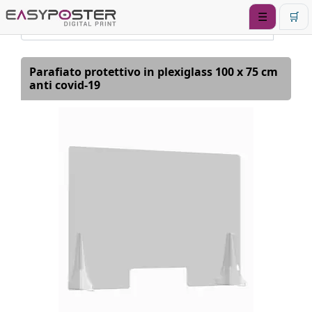
☰
🛒
Parafiato protettivo in plexiglass 100 x 75 cm
anti covid-19