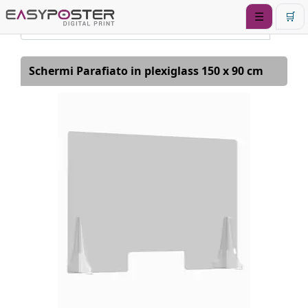
☰
🛒
Schermi Parafiato in plexiglass 150 x 90 cm