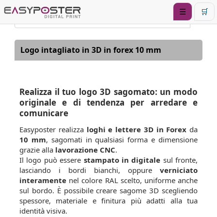
☰
🛒
Logo intagliato in 3D in forex 10 mm
Realizza il tuo logo 3D sagomato: un modo
originale e di tendenza per arredare e
comunicare
Easyposter realizza
loghi e lettere 3D in Forex
da
10 mm
, sagomati in qualsiasi forma e dimensione
grazie alla
lavorazione CNC
.
Il logo può essere
stampato in digitale
sul fronte,
lasciando i bordi bianchi, oppure
verniciato
interamente
nel colore RAL scelto, uniforme anche
sul bordo. È possibile creare sagome 3D scegliendo
spessore, materiale e finitura più adatti alla tua
identità visiva.